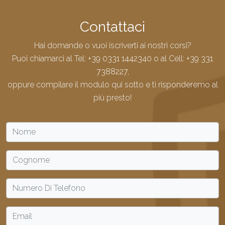
Contattaci
Hai domande o vuoi iscriverti ai nostri corsi?
Puoi chiamarci al Tel:
+39 0331 1442340
o al Cell:
+39 331
7388227
,
oppure compilare il modulo qui sotto e ti risponderemo al
più presto!